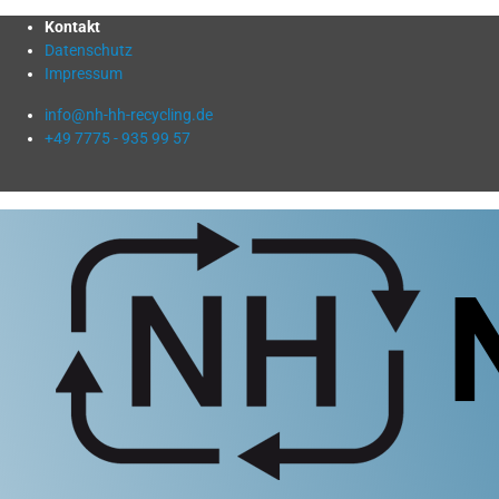
Kontakt
Datenschutz
Impressum
info@nh-hh-recycling.de
+49 7775 - 935 99 57