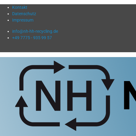
Kontakt
Datenschutz
Impressum
info@nh-hh-recycling.de
+49 7775 - 935 99 57